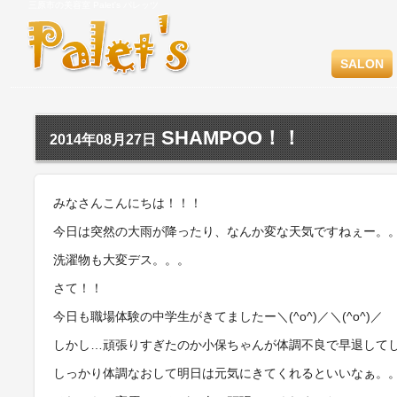
三原市の美容室 Palet's パレッツ
SALON
SHAMPOO！！
2014年08月27日
みなさんこんにちは！！！
今日は突然の大雨が降ったり、なんか変な天気ですねぇー。
洗濯物も大変デス。。。
さて！！
今日も職場体験の中学生がきてましたー＼(^o^)／＼(^o^)／
しかし…頑張りすぎたのか小保ちゃんが体調不良で早退して
しっかり体調なおして明日は元気にきてくれるといいなぁ。