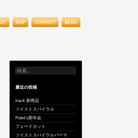
UIT
MAP
CONTACT
BLOG
検
索:
最近の投稿
track 新商品
ツイストスパイラル
Palet’s新年会
フェードカット
ツイストスパイラルパーマ