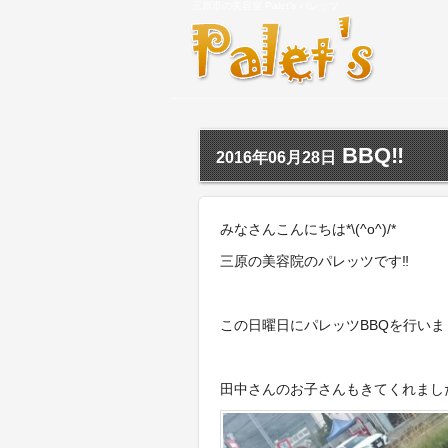
三原市の美容室 Palet's パレッツ
BBQ‼︎
2016年06月28日
みなさんこんにちは*\(^o^)/*
三原の美容院のパレッツです‼︎
この日曜日にパレッツBBQを行いました( 
田中さんのお子さんもきてくれまし