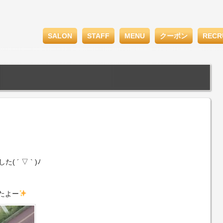
SALON
STAFF
MENU
クーポン
RECR
´ ▽ ` )ﾉ
たよー