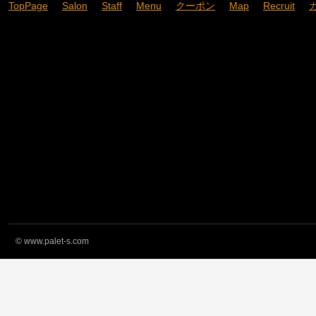
TopPage
Salon
Staff
Menu
クーポン
Map
Recruit
©
www.palet-s.com