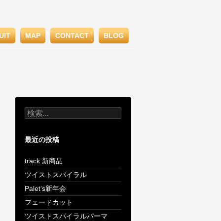
UIT
MAP
CONTACT
BLOG
検
索:
最近の投稿
track 新商品
ツイストスパイラル
Palet’s新年会
フェードカット
ツイストスパイラルパーマ