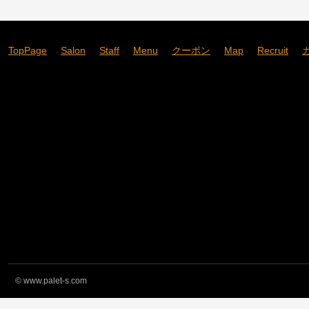
TopPage
Salon
Staff
Menu
クーポン
Map
Recruit
©
www.palet-s.com