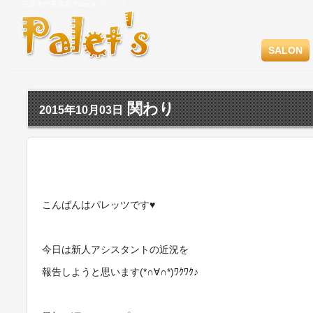
三原市の美容室 Palet's パレッツ
SALON
関わり
2015年10月03日
こんばんはパレッツです♥
今日は新人アシスタントの近況を
報告しようと思います(*∩∀∩*)ﾜｸﾜｸ♪