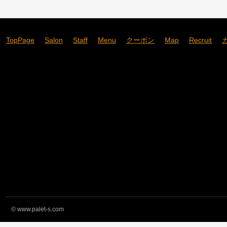
TopPage
Salon
Staff
Menu
クーポン
Map
Recruit
©
www.palet-s.com