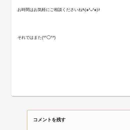
お時間はお気軽にご相談くださいね٩(๑❛ᴗ❛๑)۶
それではまた(*^◯^*)
コメントを残す