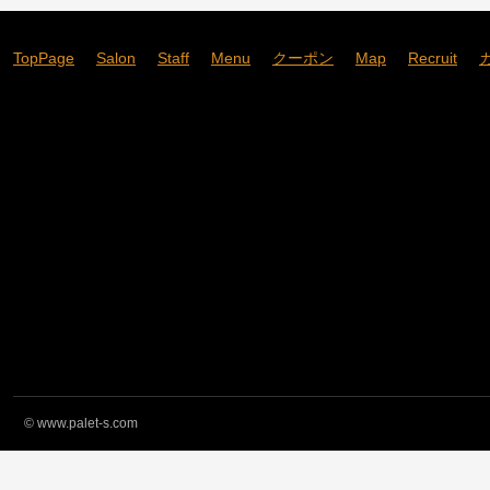
TopPage
Salon
Staff
Menu
クーポン
Map
Recruit
©
www.palet-s.com