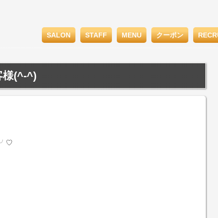
SALON
STAFF
MENU
クーポン
RECR
(^-^)
)╯♡