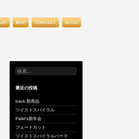
UIT
MAP
CONTACT
BLOG
検
索:
最近の投稿
track 新商品
ツイストスパイラル
Palet’s新年会
フェードカット
ツイストスパイラルパーマ