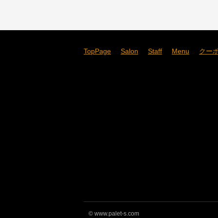
TopPage
Salon
Staff
Menu
クー
©
www.palet-s.com