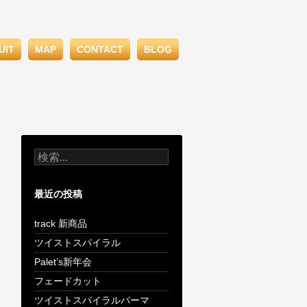
UIT
MAP
CONTACT
BLOG
検
索:
最近の投稿
track 新商品
ツイストスパイラル
Palet’s新年会
フェードカット
ツイストスパイラルパーマ