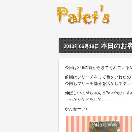
三原市の美容室 Palet's パレッツ
本日のお
2013年06月18日
今日は246の時からきてくれている
前回はブリーチをして色をいれたの
今回もブリーチ部分を活かしてグラデー
伸ばし中のMちゃんはPalet’sおす
しっかりケアをして、、、
かんせーい♪