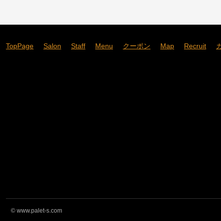
TopPage
Salon
Staff
Menu
クーポン
Map
Recruit
©
www.palet-s.com