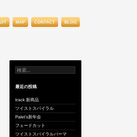
UIT
MAP
CONTACT
BLOG
検
索:
最近の投稿
track 新商品
ツイストスパイラル
Palet’s新年会
フェードカット
ツイストスパイラルパーマ