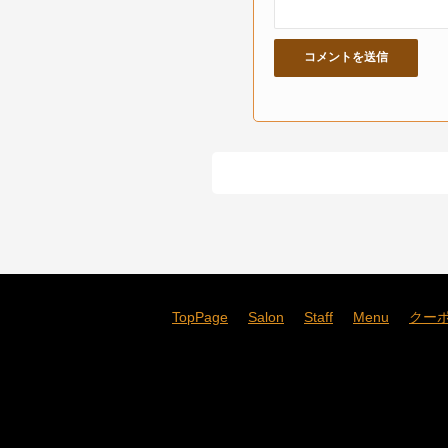
TopPage
Salon
Staff
Menu
クー