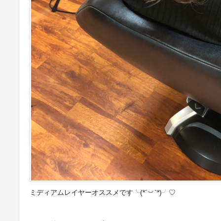
ミディアムレイヤーオススメです╰(*´︶`*)╯♡