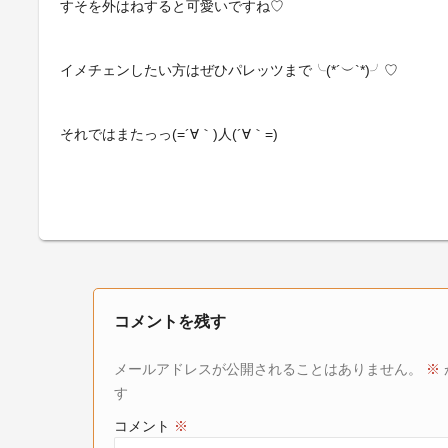
すそを外はねすると可愛いですね♡
イメチェンしたい方はぜひパレッツまで╰(*´︶`*)╯♡
それではまたっっ(=´∀｀)人(´∀｀=)
コメントを残す
メールアドレスが公開されることはありません。
※
す
コメント
※