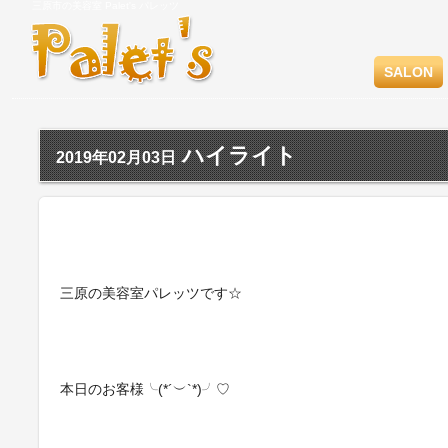
三原市の美容室 Palet's パレッツ
SALON
ハイライト
2019年02月03日
三原の美容室パレッツです☆
本日のお客様╰(*´︶`*)╯♡