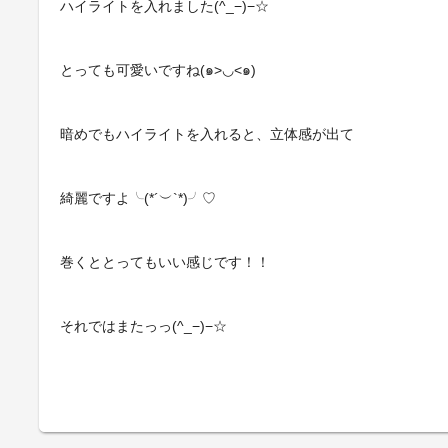
ハイライトを入れました(^_−)−☆
とっても可愛いですね(๑>◡<๑)
暗めでもハイライトを入れると、立体感が出て
綺麗ですよ╰(*´︶`*)╯♡
巻くととってもいい感じです！！
それではまたっっ(^_−)−☆