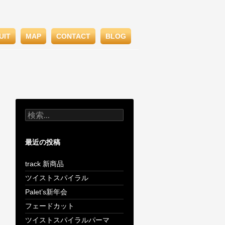
UIT
MAP
CONTACT
BLOG
検
索:
最近の投稿
track 新商品
ツイストスパイラル
Palet’s新年会
フェードカット
ツイストスパイラルパーマ