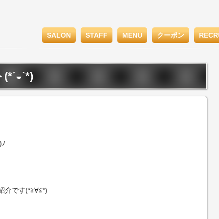
SALON
STAFF
MENU
クーポン
RECR
´◒`*)
)ﾉ
です(*≧∀≦*)