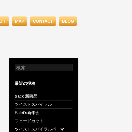
UIT
MAP
CONTACT
BLOG
検
索:
最近の投稿
track 新商品
ツイストスパイラル
Palet’s新年会
フェードカット
ツイストスパイラルパーマ