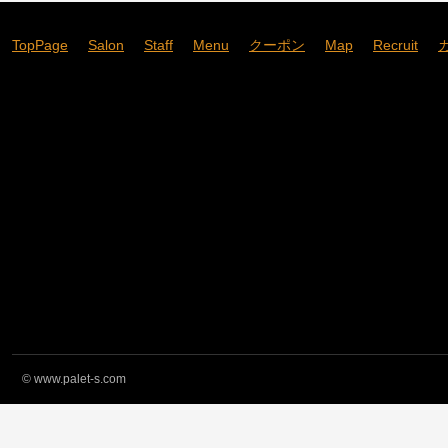
TopPage
Salon
Staff
Menu
クーポン
Map
Recruit
©
www.palet-s.com