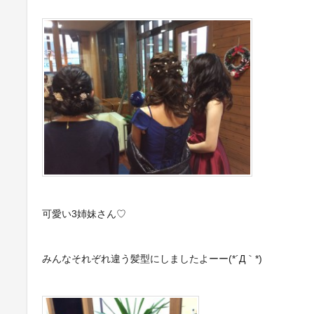
可愛い3姉妹さん♡
みんなそれぞれ違う髪型にしましたよーー(*´Д｀*)