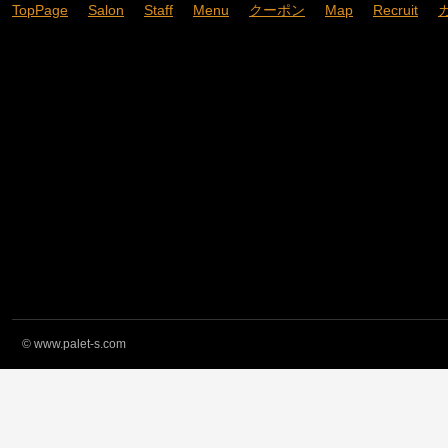
TopPage
Salon
Staff
Menu
クーポン
Map
Recruit
©
www.palet-s.com