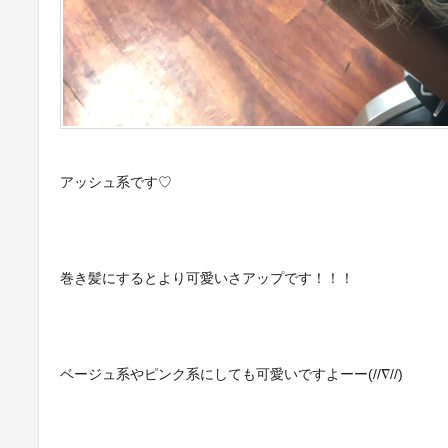
アッシュ系です♡
巻き髪にするとより可愛いさアップです！！！
ベージュ系やピンク系にしても可愛いですよーー(//∇//)