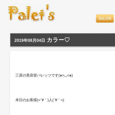
三原市の美容室 Palet's パレッツ
SALON
カラー♡
2019年08月04日
三原の美容室パレッツです(๑>◡<๑)
本日のお客様(=´∀｀)人(´∀｀=)