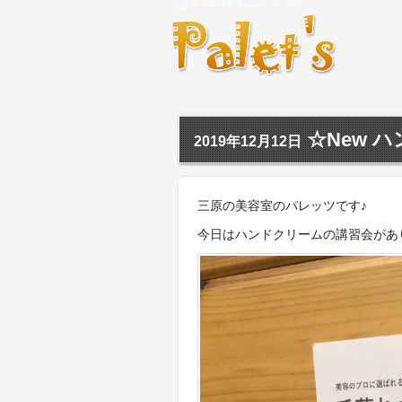
三原市の美容室 Palet's パレッツ
☆New 
2019年12月12日
三原の美容室のパレッツです♪
今日はハンドクリームの講習会があ