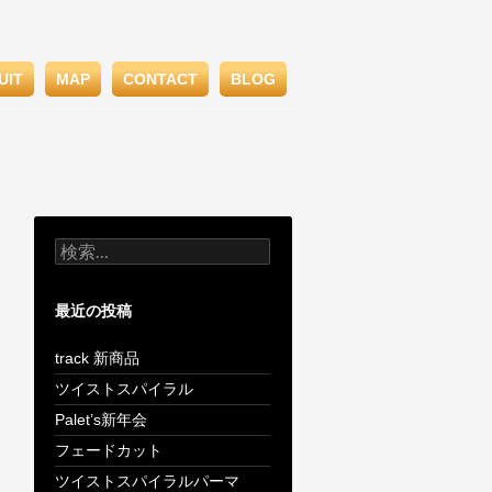
UIT
MAP
CONTACT
BLOG
検
索:
最近の投稿
track 新商品
ツイストスパイラル
Palet’s新年会
フェードカット
ツイストスパイラルパーマ